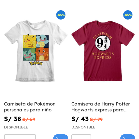
-45%
-45%
Camiseta de Pokémon
Camiseta de Harry Potter
personajes para niño
Hogwarts express para
hombre
S/ 38
S/ 43
S/ 69
S/ 79
DISPONIBLE
DISPONIBLE