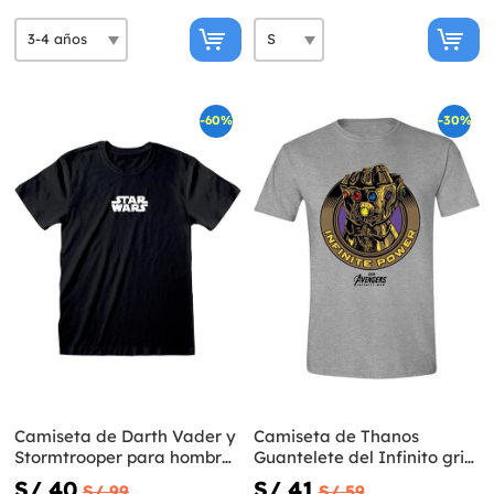
-60%
-30%
Camiseta de Darth Vader y
Camiseta de Thanos
Stormtrooper para hombre
Guantelete del Infinito gris-
- Star Wars
Vengadores Infinity War
S/ 40
S/ 41
S/ 99
S/ 59