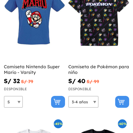
Camiseta Nintendo Super
Camiseta de Pokémon para
Mario - Varsity
niño
S/ 32
S/ 40
S/ 79
S/ 99
DISPONIBLE
DISPONIBLE
-45%
-60%