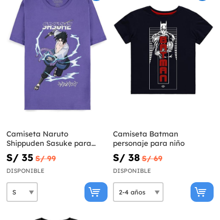
Camiseta Naruto
Camiseta Batman
Shippuden Sasuke para
personaje para niño
hombre
S/ 35
S/ 38
S/ 99
S/ 69
DISPONIBLE
DISPONIBLE