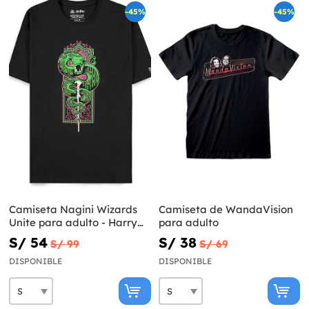
-45%
-45%
Camiseta Nagini Wizards
Camiseta de WandaVision
Unite para adulto - Harry
para adulto
Potter
S/ 54
S/ 38
S/ 99
S/ 69
DISPONIBLE
DISPONIBLE