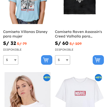
Camiseta Villanas Disney
Camiseta Raven Assassin's
para mujer
Creed Valhalla para
hombre
S/ 32
S/ 60
S/ 79
S/ 109
DISPONIBLE
DISPONIBLE
-45%
-45%