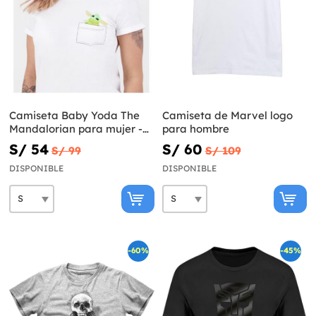
Camiseta Baby Yoda The
Camiseta de Marvel logo
Mandalorian para mujer -
para hombre
Star Wars
S/ 54
S/ 60
S/ 99
S/ 109
DISPONIBLE
DISPONIBLE
-60%
-45%