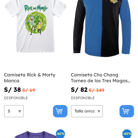
Camiseta Rick & Morty
Camiseta Cho Chang
blanca
Torneo de los Tres Magos
para niños - Harry Potter
S/ 38
S/ 82
S/ 69
S/ 149
DISPONIBLE
DISPONIBLE
-65%
-45%