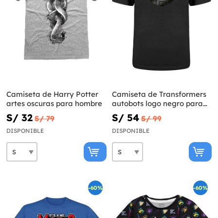
Camiseta de Harry Potter
Camiseta de Transformers
artes oscuras para hombre
autobots logo negro para
adulto
S/ 32
S/ 54
S/ 79
S/ 99
DISPONIBLE
DISPONIBLE
-60%
-60%