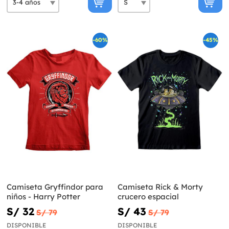
-60%
-45%
Camiseta Gryffindor para
Camiseta Rick & Morty
niños - Harry Potter
crucero espacial
S/ 32
S/ 43
S/ 79
S/ 79
DISPONIBLE
DISPONIBLE