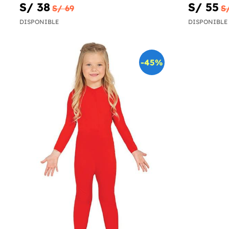
S/ 38
S/ 55
S/ 69
S
DISPONIBLE
DISPONIBLE
-45%