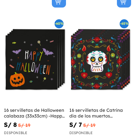
-60%
-65%
16 servilletas de Halloween
16 servilletas de Catrina
calabaza (33x33cm) -Happy
día de los muertos
Halloween
(33x33cm) -Day of the Dead
S/ 8
S/ 7
S/ 19
S/ 19
DISPONIBLE
DISPONIBLE