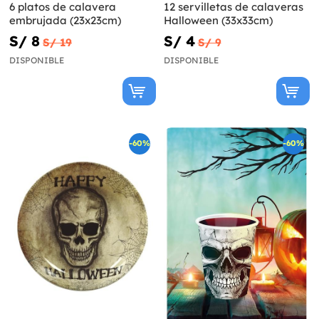
6 platos de calavera
12 servilletas de calaveras
embrujada (23x23cm)
Halloween (33x33cm)
S/ 8
S/ 4
S/ 19
S/ 9
DISPONIBLE
DISPONIBLE
-60%
-60%