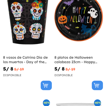
8 vasos de Catrina Día de
8 platos de Halloween
los muertos - Day of the
calabaza 23cm - Happy
Dead
Halloween
S/ 8
S/ 8
S/ 19
S/ 19
DISPONIBLE
DISPONIBLE
-60%
-60%