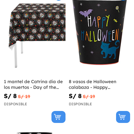
1 mantel de Catrina día de
8 vasos de Halloween
los muertos - Day of the
calabaza - Happy
Dead
Halloween
S/ 8
S/ 8
S/ 19
S/ 19
DISPONIBLE
DISPONIBLE