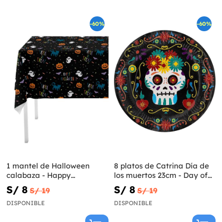
-60%
-60%
1 mantel de Halloween
8 platos de Catrina Día de
calabaza - Happy
los muertos 23cm - Day of
Halloween
the Dead
S/ 8
S/ 8
S/ 19
S/ 19
DISPONIBLE
DISPONIBLE