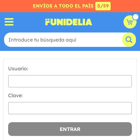
ENVÍOS A TODO EL PAÍS
S/59
Usuario:
Clave: